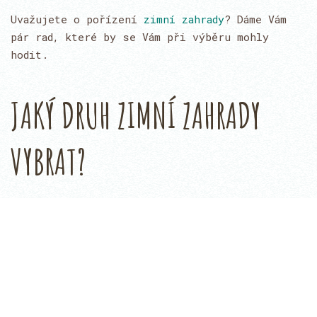
Uvažujete o pořízení
zimní zahrady
? Dáme Vám
pár rad, které by se Vám při výběru mohly
hodit.
JAKÝ DRUH ZIMNÍ ZAHRADY
VYBRAT?
Celkem existují tři typy zimních zahrad.
Nejlevnější variantou jsou levné stavebnicové
zimní zahrady. Dají se složit i svépomocí a
slouží zejména k relaxaci v letních měsících.
Dalším druhem jsou sezónní zimní zahrady. V
těchto zahradách se dá pobývat od brzkého jara
do pozdního podzimu. Jsou nejoblíbenějším