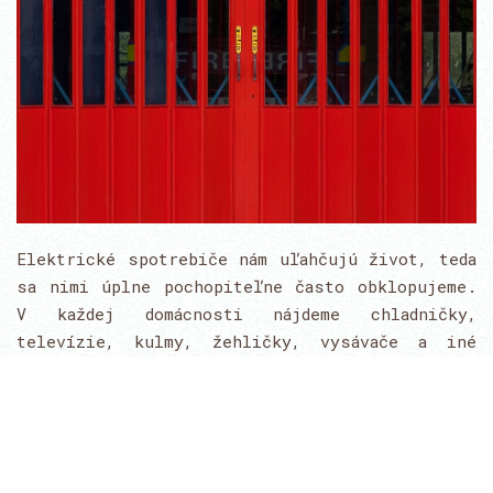
Elektrické spotrebiče nám uľahčujú život, teda
sa nimi úplne pochopiteľne často obklopujeme.
V každej domácnosti nájdeme chladničky,
televízie, kulmy, žehličky, vysávače a iné
elektrické zariadenia. Občas sú však títo
"pomocníci" veľmi nebezpeční, pretože ak je
zariadenie poškodené, je veľká pravdepodobnosť
vzniku skratu a pri nepozornosti i požiaru! V
tomto článku si povieme, ako vybrať vhodné